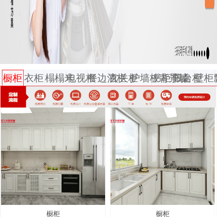
橱柜
衣柜
榻榻米
电视柜
餐边酒柜
玄关柜
护墙板背景墙
书柜书桌
阳台柜
壁柜
橱柜
橱柜