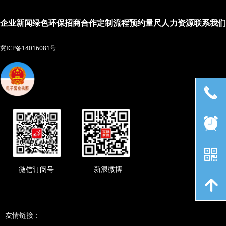
企业新闻
绿色环保
招商合作
定制流程
预约量尺
人力资源
联系我们
冀ICP备14016081号
끅
뀥
낃
新浪微博
微信订阅号
녕
友情链接：