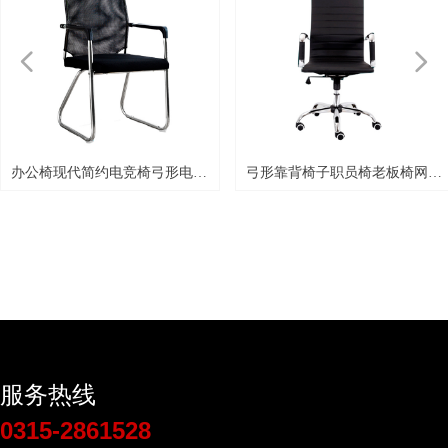
넳
넲
脑
弓形靠背椅子职员椅老板椅网椅
简约电脑办公椅弓形架会
pu皮靠背椅子
布职员椅商务培训接待椅
服务热线
0315-2861528