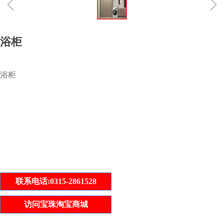
ꁆ
ꁇ
浴柜
浴柜
联系电话:0315-2861528
访问宝珠淘宝商城